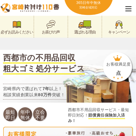
365日年中無休
宮崎全域対応
必ずお読みください
お喜びの声
選ばれる理由
キャンペーン
西都市の不用品回収
お客様満足度
粗大ゴミ処分サービス
点
宮崎県内で選ばれて
7年
以上！
相談実績創業以来
80万件
突破！
西都市不用品回収サービス・最短
最短
年中
立会
即日対応！
賠償責任保険加入済
即日
無休
不要
み！