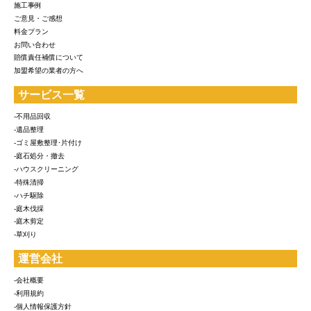
施工事例
ご意見・ご感想
料金プラン
お問い合わせ
賠償責任補償について
加盟希望の業者の方へ
サービス一覧
-不用品回収
-遺品整理
-ゴミ屋敷整理･片付け
-庭石処分・撤去
-ハウスクリーニング
-特殊清掃
-ハチ駆除
-庭木伐採
-庭木剪定
-草刈り
運営会社
-会社概要
-利用規約
-個人情報保護方針