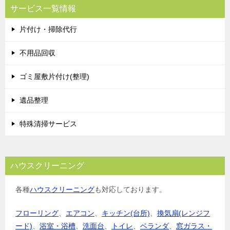
ビ
サービス一覧情報
ゲ
片付け・掃除代行
ー
シ
不用品回収
ョ
ゴミ屋敷片付け(整理)
ン
遺品整理
特殊清掃サービス
ハウスクリーニング
各種
ハウスクリーニング
も対応しております。
フローリング
、
エアコン
、
キッチン(台所)
、
換気扇(レンジフ
ード)
、
浴室・浴槽
、
洗面台
、
トイレ
、
ベランダ
、
窓ガラス・