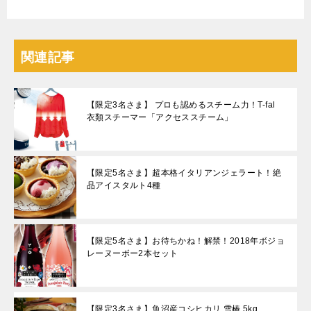
関連記事
【限定3名さま】 プロも認めるスチーム力！T-fal
衣類スチーマー「アクセススチーム」
【限定5名さま】超本格イタリアンジェラート！絶
品アイスタルト4種
【限定5名さま】お待ちかね！解禁！2018年ボジョ
レーヌーボー2本セット
【限定3名さま】魚沼産コシヒカリ 雪椿 5kg