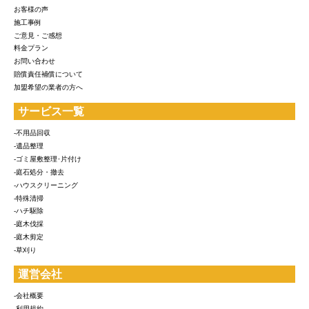
お客様の声
施工事例
ご意見・ご感想
料金プラン
お問い合わせ
賠償責任補償について
加盟希望の業者の方へ
サービス一覧
-不用品回収
-遺品整理
-ゴミ屋敷整理･片付け
-庭石処分・撤去
-ハウスクリーニング
-特殊清掃
-ハチ駆除
-庭木伐採
-庭木剪定
-草刈り
運営会社
-会社概要
-利用規約