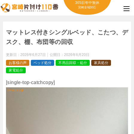
365日年中無休
宮崎全域対応
マットレス付きシングルベッド、こたつ、デ
スク、棚、布団等の回収
更新日：
2026年6月27日
公開日：
2026年6月20日
お客様の声
ベッド処分
不用品回収・処分
家具処分
家電処分
[single-top-catchcopy]