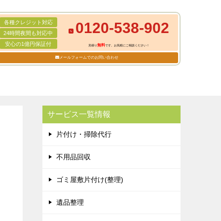
各種クレジット対応
0120-538-902
24時間夜間も対応中
安心の1億円保証付
無料
見積り
です。お気軽にご相談ください！
メールフォームでのお問い合わせ
サービス一覧情報
片付け・掃除代行
不用品回収
ゴミ屋敷片付け(整理)
遺品整理