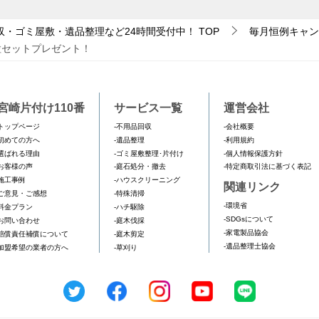
収・ゴミ屋敷・遺品整理など24時間受付中！
TOP
毎月恒例キャン
粒セットプレゼント！
宮崎片付け110番
サービス一覧
運営会社
トップページ
-不用品回収
-会社概要
初めての方へ
-遺品整理
-利用規約
選ばれる理由
-ゴミ屋敷整理･片付け
-個人情報保護方針
お客様の声
-庭石処分・撤去
-特定商取引法に基づく表記
施工事例
-ハウスクリーニング
関連リンク
ご意見・ご感想
-特殊清掃
-環境省
料金プラン
-ハチ駆除
-SDGsについて
お問い合わせ
-庭木伐採
-家電製品協会
賠償責任補償について
-庭木剪定
-遺品整理士協会
加盟希望の業者の方へ
-草刈り