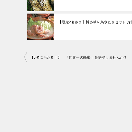
【限定2名さま】博多華味鳥水たきセット 片
投
【5名に当たる！】 「世界一の蜂蜜」を堪能しませんか？
稿
ナ
ビ
ゲ
ー
シ
ョ
ン