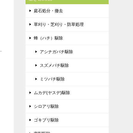
庭石処分・撤去
草刈り・芝刈り・防草処理
蜂（ハチ）駆除
アシナガバチ駆除
スズメバチ駆除
ミツバチ駆除
ムカデ(ヤスデ)駆除
シロアリ駆除
ゴキブリ駆除