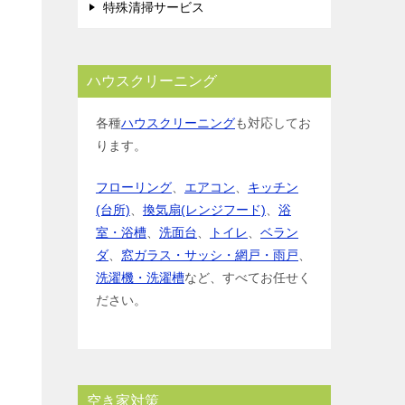
特殊清掃サービス
ハウスクリーニング
各種
ハウスクリーニング
も対応してお
ります。
フローリング
、
エアコン
、
キッチン
(台所)
、
換気扇(レンジフード)
、
浴
室・浴槽
、
洗面台
、
トイレ
、
ベラン
ダ
、
窓ガラス・サッシ・網戸・雨戸
、
洗濯機・洗濯槽
など、すべてお任せく
ださい。
空き家対策