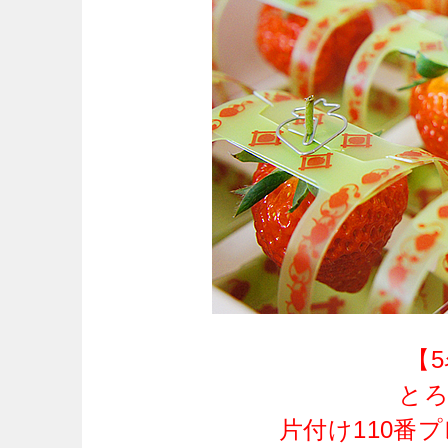
【
と
片付け110番