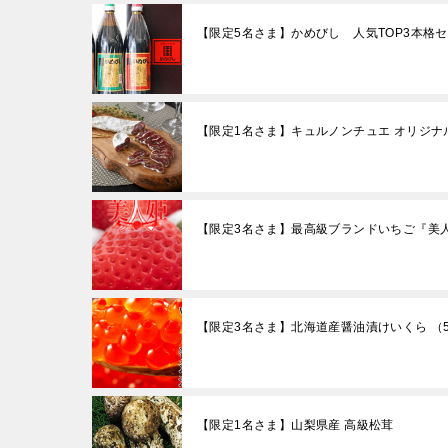
【限定5名さま】かめびし 人気TOP3本格
【限定1名さま】キュルノンチュエ オリジナ
【限定3名さま】最高級ブランドいちご『美
【限定3名さま】北海道産醤油漬けいくら （5
【限定1名さま】山梨県産 高級松茸