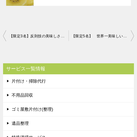
投
【限定3名】反則技の美味しさを持つ「奇跡のぶどう」プレゼント！
【限定5名】 世界一美味しいオリーブオイル 片付け110番プレゼント！
稿
ナ
ビ
サービス一覧情報
ゲ
片付け・掃除代行
ー
シ
不用品回収
ョ
ゴミ屋敷片付け(整理)
ン
遺品整理