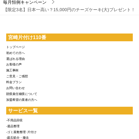
毎月恒例キャンペーン
【限定3名】日本一高い？15,000円のチーズケーキ(大)プレゼント！
宮崎片付け110番
トップページ
初めての方へ
選ばれる理由
お客様の声
施工事例
ご意見・ご感想
料金プラン
お問い合わせ
賠償責任補償について
加盟希望の業者の方へ
サービス一覧
-不用品回収
-遺品整理
-ゴミ屋敷整理･片付け
-庭石処分・撤去