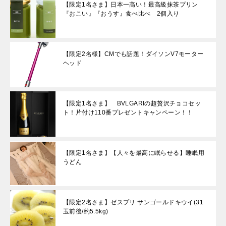
【限定1名さま】日本一高い！最高級抹茶プリン
『おこい』『おうす』食べ比べ 2個入り
【限定2名様】CMでも話題！ダイソンV7モーター
ヘッド
【限定1名さま】 BVLGARIの超贅沢チョコセッ
ト！片付け110番プレゼントキャンペーン！！
【限定1名さま】【人々を最高に眠らせる】睡眠用
うどん
【限定2名さま】ゼスプリ サンゴールドキウイ(31
玉前後/約5.5kg)