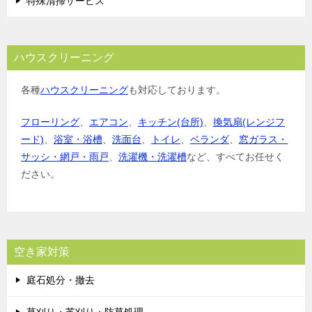
特殊清掃サービス
ハウスクリーニング
各種
ハウスクリーニング
も対応しております。
フローリング
、
エアコン
、
キッチン(台所)
、
換気扇(レンジフ
ード)
、
浴室・浴槽
、
洗面台
、
トイレ
、
ベランダ
、
窓ガラス・
サッシ・網戸・雨戸
、
洗濯機・洗濯槽
など、すべてお任せく
ださい。
空き家対策
庭石処分・撤去