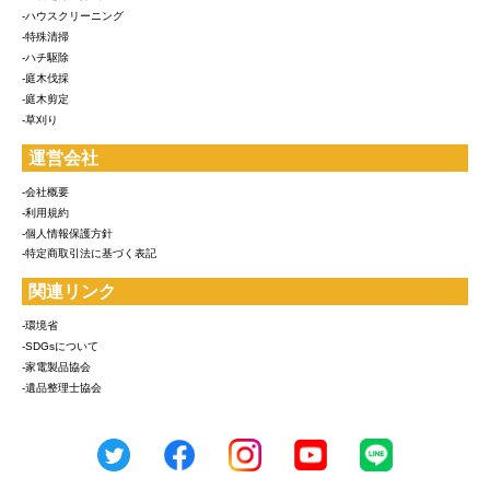
-ハウスクリーニング
-特殊清掃
-ハチ駆除
-庭木伐採
-庭木剪定
-草刈り
運営会社
-会社概要
-利用規約
-個人情報保護方針
-特定商取引法に基づく表記
関連リンク
-環境省
-SDGsについて
-家電製品協会
-遺品整理士協会