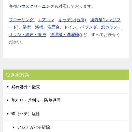
各種
ハウスクリーニング
も対応しております。
フローリング
、
エアコン
、
キッチン(台所)
、
換気扇(レンジフ
ード)
、
浴室・浴槽
、
洗面台
、
トイレ
、
ベランダ
、
窓ガラス・
サッシ・網戸・雨戸
、
洗濯機・洗濯槽
など、すべてお任せく
ださい。
空き家対策
庭石処分・撤去
草刈り・芝刈り・防草処理
蜂（ハチ）駆除
アシナガバチ駆除