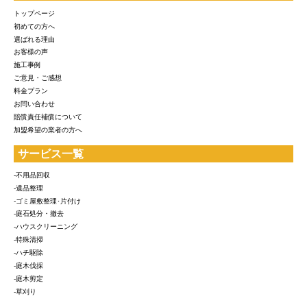
トップページ
初めての方へ
選ばれる理由
お客様の声
施工事例
ご意見・ご感想
料金プラン
お問い合わせ
賠償責任補償について
加盟希望の業者の方へ
サービス一覧
-不用品回収
-遺品整理
-ゴミ屋敷整理･片付け
-庭石処分・撤去
-ハウスクリーニング
-特殊清掃
-ハチ駆除
-庭木伐採
-庭木剪定
-草刈り