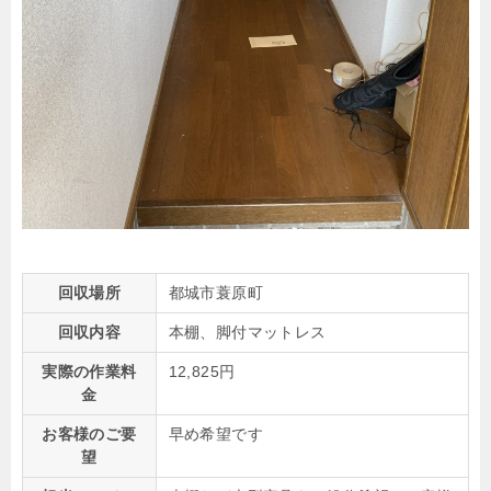
回収場所
都城市蓑原町
回収内容
本棚、脚付マットレス
実際の作業料
12,825円
金
お客様のご要
早め希望です
望