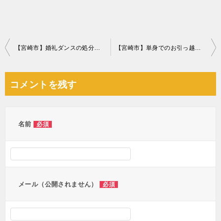
投
【宮崎市】婚礼ダンスの処分のご依頼☆片付けづらい大きなタンスが無事に回収できご満足いただけました！
【宮崎市】単身でのお引っ越しに伴う家電処分☆ネットで評判を見てご依頼くださりました！
稿
ナ
コメントを残す
ビ
ゲ
ー
名前
必須
シ
ョ
ン
メール（公開されません）
必須