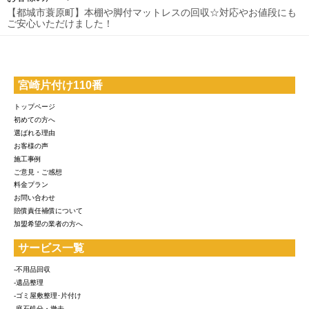
【都城市蓑原町】本棚や脚付マットレスの回収☆対応やお値段にも
ご安心いただけました！
宮崎片付け110番
トップページ
初めての方へ
選ばれる理由
お客様の声
施工事例
ご意見・ご感想
料金プラン
お問い合わせ
賠償責任補償について
加盟希望の業者の方へ
サービス一覧
-不用品回収
-遺品整理
-ゴミ屋敷整理･片付け
-庭石処分・撤去