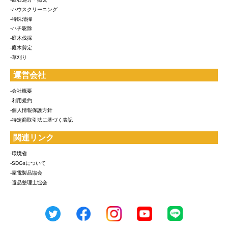
-ハウスクリーニング
-特殊清掃
-ハチ駆除
-庭木伐採
-庭木剪定
-草刈り
運営会社
-会社概要
-利用規約
-個人情報保護方針
-特定商取引法に基づく表記
関連リンク
-環境省
-SDGsについて
-家電製品協会
-遺品整理士協会