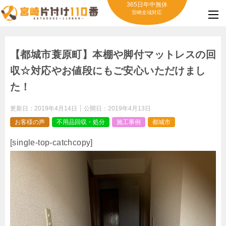
365日年中無休
宮崎全域対応
【都城市蓑原町】本棚や脚付マットレスの回
収☆対応やお値段にもご安心いただけまし
た！
更新日：
2019年4月14日
公開日：
2019年4月13日
お客様の声
不用品回収・処分
施工事例
都城市
[single-top-catchcopy]