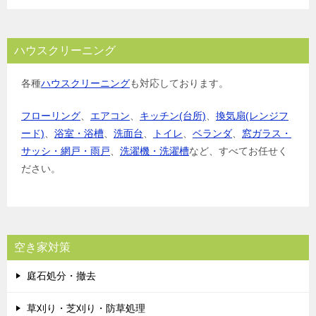
ハウスクリーニング
各種
ハウスクリーニング
も対応しております。
フローリング
、
エアコン
、
キッチン(台所)
、
換気扇(レンジフ
ード)
、
浴室・浴槽
、
洗面台
、
トイレ
、
ベランダ
、
窓ガラス・
サッシ・網戸・雨戸
、
洗濯機・洗濯槽
など、すべてお任せく
ださい。
空き家対策
庭石処分・撤去
草刈り・芝刈り・防草処理