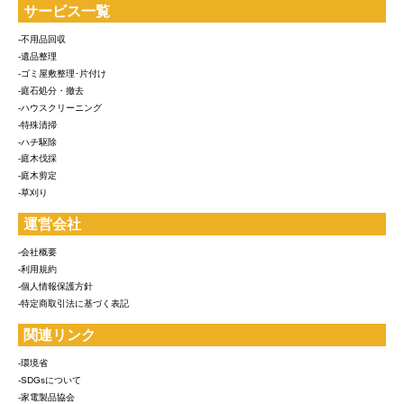
サービス一覧
-不用品回収
-遺品整理
-ゴミ屋敷整理･片付け
-庭石処分・撤去
-ハウスクリーニング
-特殊清掃
-ハチ駆除
-庭木伐採
-庭木剪定
-草刈り
運営会社
-会社概要
-利用規約
-個人情報保護方針
-特定商取引法に基づく表記
関連リンク
-環境省
-SDGsについて
-家電製品協会