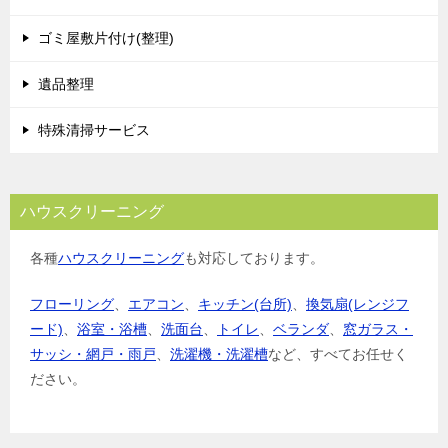
ゴミ屋敷片付け(整理)
遺品整理
特殊清掃サービス
ハウスクリーニング
各種
ハウスクリーニング
も対応しております。
フローリング
、
エアコン
、
キッチン(台所)
、
換気扇(レンジフ
ード)
、
浴室・浴槽
、
洗面台
、
トイレ
、
ベランダ
、
窓ガラス・
サッシ・網戸・雨戸
、
洗濯機・洗濯槽
など、すべてお任せく
ださい。