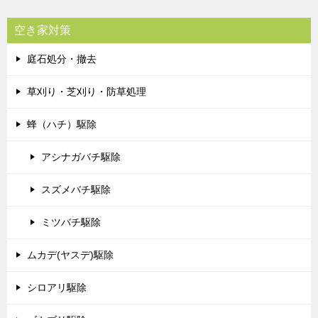
空き家対策
庭石処分・撤去
草刈り・芝刈り・防草処理
蜂（ハチ）駆除
アシナガバチ駆除
スズメバチ駆除
ミツバチ駆除
ムカデ(ヤスデ)駆除
シロアリ駆除