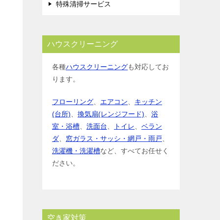
特殊清掃サービス
ハウスクリーニング
各種
ハウスクリーニング
も対応してお
ります。
フローリング
、
エアコン
、
キッチン
(台所)
、
換気扇(レンジフード)
、
浴
室・浴槽
、
洗面台
、
トイレ
、
ベラン
ダ
、
窓ガラス・サッシ・網戸・雨戸
、
洗濯機・洗濯槽
など、すべてお任せく
ださい。
空き家対策