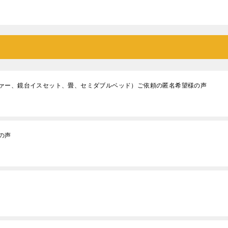
ァー、鏡台イスセット、畳、セミダブルベッド）ご依頼の匿名希望様の声
の声