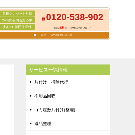
各種クレジット対応
0120-538-902
24時間夜間も対応中
安心の1億円保証付
無料
見積り
です。お気軽にご相談ください！
メールフォームでのお問い合わせ
サービス一覧情報
片付け・掃除代行
不用品回収
ゴミ屋敷片付け(整理)
遺品整理