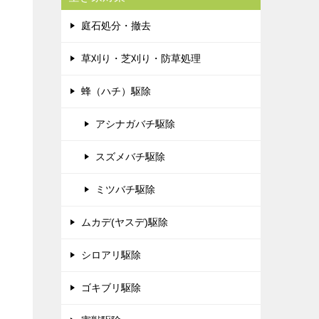
庭石処分・撤去
草刈り・芝刈り・防草処理
蜂（ハチ）駆除
アシナガバチ駆除
スズメバチ駆除
ミツバチ駆除
ムカデ(ヤスデ)駆除
シロアリ駆除
ゴキブリ駆除