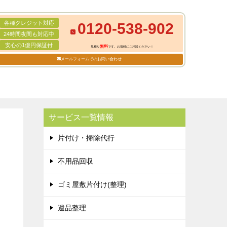
各種クレジット対応
0120-538-902
24時間夜間も対応中
安心の1億円保証付
無料
見積り
です。お気軽にご相談ください！
メールフォームでのお問い合わせ
サービス一覧情報
片付け・掃除代行
不用品回収
ゴミ屋敷片付け(整理)
遺品整理