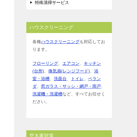
特殊清掃サービス
ハウスクリーニング
各種
ハウスクリーニング
も対応してお
ります。
フローリング
、
エアコン
、
キッチン
(台所)
、
換気扇(レンジフード)
、
浴
室・浴槽
、
洗面台
、
トイレ
、
ベラン
ダ
、
窓ガラス・サッシ・網戸・雨戸
、
洗濯機・洗濯槽
など、すべてお任せく
ださい。
空き家対策