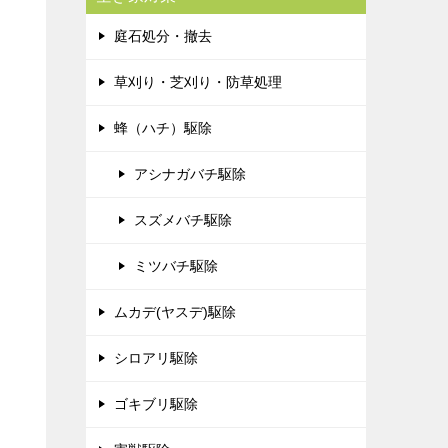
庭石処分・撤去
草刈り・芝刈り・防草処理
蜂（ハチ）駆除
アシナガバチ駆除
スズメバチ駆除
ミツバチ駆除
ムカデ(ヤスデ)駆除
シロアリ駆除
ゴキブリ駆除