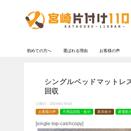
初めての方へ
選ばれる理由
お客様の声
シングルベッドマットレ
回収
公開日：
2024年2月4日
お客様の声
不用品回収・処分
家具処分
家電処
[single-top-catchcopy]