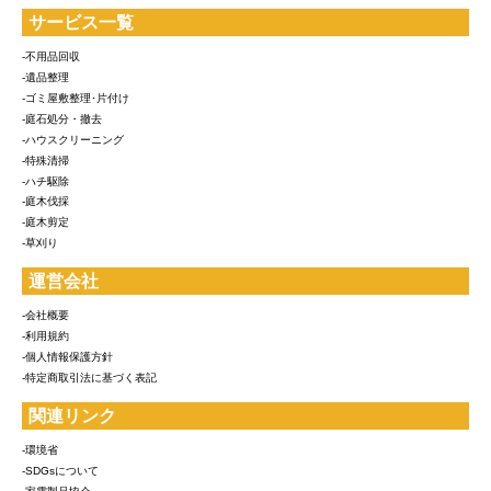
サービス一覧
-不用品回収
-遺品整理
-ゴミ屋敷整理･片付け
-庭石処分・撤去
-ハウスクリーニング
-特殊清掃
-ハチ駆除
-庭木伐採
-庭木剪定
-草刈り
運営会社
-会社概要
-利用規約
-個人情報保護方針
-特定商取引法に基づく表記
関連リンク
-環境省
-SDGsについて