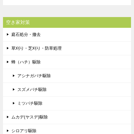
空き家対策
庭石処分・撤去
草刈り・芝刈り・防草処理
蜂（ハチ）駆除
アシナガバチ駆除
スズメバチ駆除
ミツバチ駆除
ムカデ(ヤスデ)駆除
シロアリ駆除