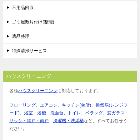
不用品回収
ゴミ屋敷片付け(整理)
遺品整理
特殊清掃サービス
ハウスクリーニング
各種
ハウスクリーニング
も対応しております。
フローリング
、
エアコン
、
キッチン(台所)
、
換気扇(レンジフ
ード)
、
浴室・浴槽
、
洗面台
、
トイレ
、
ベランダ
、
窓ガラス・
サッシ・網戸・雨戸
、
洗濯機・洗濯槽
など、すべてお任せく
ださい。