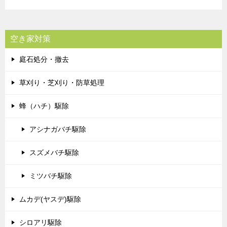
空き家対策
庭石処分・撤去
草刈り・芝刈り・防草処理
蜂（ハチ）駆除
アシナガバチ駆除
スズメバチ駆除
ミツバチ駆除
ムカデ(ヤスデ)駆除
シロアリ駆除