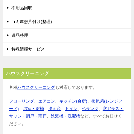
シ
不用品回収
ョ
ゴミ屋敷片付け(整理)
ン
遺品整理
特殊清掃サービス
ハウスクリーニング
各種
ハウスクリーニング
も対応しております。
フローリング
、
エアコン
、
キッチン(台所)
、
換気扇(レンジフ
ード)
、
浴室・浴槽
、
洗面台
、
トイレ
、
ベランダ
、
窓ガラス・
サッシ・網戸・雨戸
、
洗濯機・洗濯槽
など、すべてお任せく
ださい。