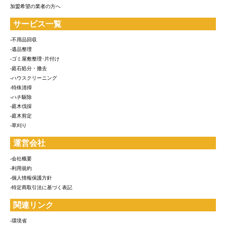
加盟希望の業者の方へ
サービス一覧
-不用品回収
-遺品整理
-ゴミ屋敷整理･片付け
-庭石処分・撤去
-ハウスクリーニング
-特殊清掃
-ハチ駆除
-庭木伐採
-庭木剪定
-草刈り
運営会社
-会社概要
-利用規約
-個人情報保護方針
-特定商取引法に基づく表記
関連リンク
-環境省