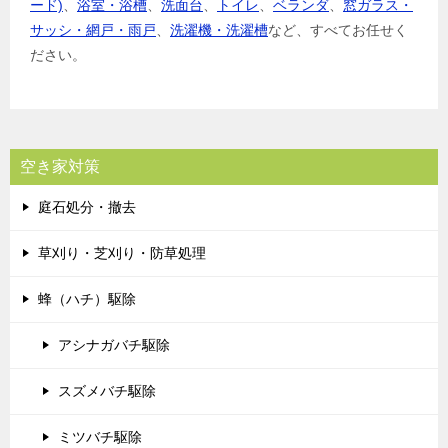
ード)
、
浴室・浴槽
、
洗面台
、
トイレ
、
ベランダ
、
窓ガラス・
サッシ・網戸・雨戸
、
洗濯機・洗濯槽
など、すべてお任せく
ださい。
空き家対策
庭石処分・撤去
草刈り・芝刈り・防草処理
蜂（ハチ）駆除
アシナガバチ駆除
スズメバチ駆除
ミツバチ駆除