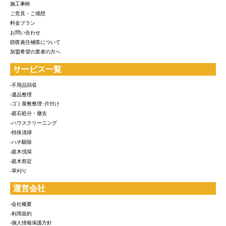
施工事例
ご意見・ご感想
料金プラン
お問い合わせ
賠償責任補償について
加盟希望の業者の方へ
サービス一覧
-不用品回収
-遺品整理
-ゴミ屋敷整理･片付け
-庭石処分・撤去
-ハウスクリーニング
-特殊清掃
-ハチ駆除
-庭木伐採
-庭木剪定
-草刈り
運営会社
-会社概要
-利用規約
-個人情報保護方針