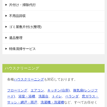
片付け・掃除代行
ー
シ
不用品回収
ョ
ゴミ屋敷片付け(整理)
ン
遺品整理
特殊清掃サービス
ハウスクリーニング
各種
ハウスクリーニング
も対応しております。
フローリング
、
エアコン
、
キッチン(台所)
、
換気扇(レンジフ
ード)
、
浴室・浴槽
、
洗面台
、
トイレ
、
ベランダ
、
窓ガラス・
サッシ・網戸・雨戸
、
洗濯機・洗濯槽
など、すべてお任せく