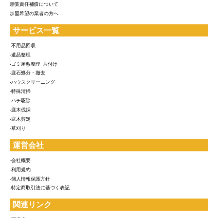
賠償責任補償について
加盟希望の業者の方へ
サービス一覧
-不用品回収
-遺品整理
-ゴミ屋敷整理･片付け
-庭石処分・撤去
-ハウスクリーニング
-特殊清掃
-ハチ駆除
-庭木伐採
-庭木剪定
-草刈り
運営会社
-会社概要
-利用規約
-個人情報保護方針
-特定商取引法に基づく表記
関連リンク