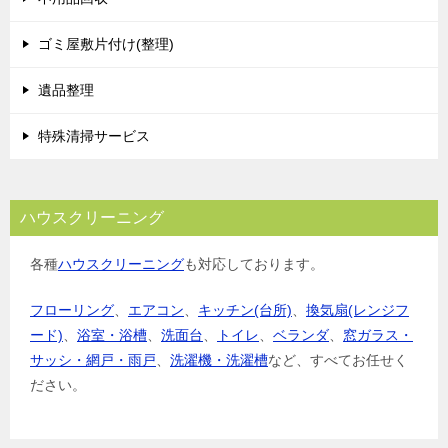
ゴミ屋敷片付け(整理)
遺品整理
特殊清掃サービス
ハウスクリーニング
各種
ハウスクリーニング
も対応しております。
フローリング
、
エアコン
、
キッチン(台所)
、
換気扇(レンジフ
ード)
、
浴室・浴槽
、
洗面台
、
トイレ
、
ベランダ
、
窓ガラス・
サッシ・網戸・雨戸
、
洗濯機・洗濯槽
など、すべてお任せく
ださい。