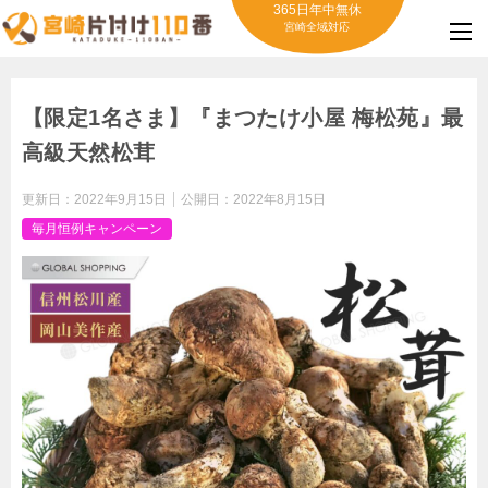
365日年中無休
宮崎全域対応
【限定1名さま】『まつたけ小屋 梅松苑』最
高級天然松茸
更新日：
2022年9月15日
公開日：
2022年8月15日
毎月恒例キャンペーン