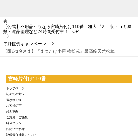
【公式】不用品回収なら宮崎片付け110番｜粗大ゴミ回収・ゴミ屋
敷・遺品整理など24時間受付中！
TOP
毎月恒例キャンペーン
【限定1名さま】『まつたけ小屋 梅松苑』最高級天然松茸
宮崎片付け110番
トップページ
初めての方へ
選ばれる理由
お客様の声
施工事例
ご意見・ご感想
料金プラン
お問い合わせ
賠償責任補償について