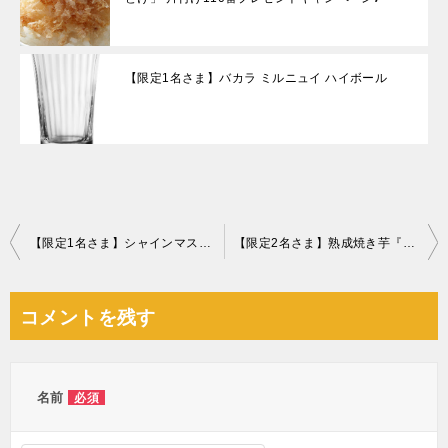
【限定1名さま】バカラ ミルニュイ ハイボール
投
【限定1名さま】シャインマスカット『晴王』
【限定2名さま】熟成焼き芋『紅はるか』
稿
ナ
コメントを残す
ビ
ゲ
ー
名前
必須
シ