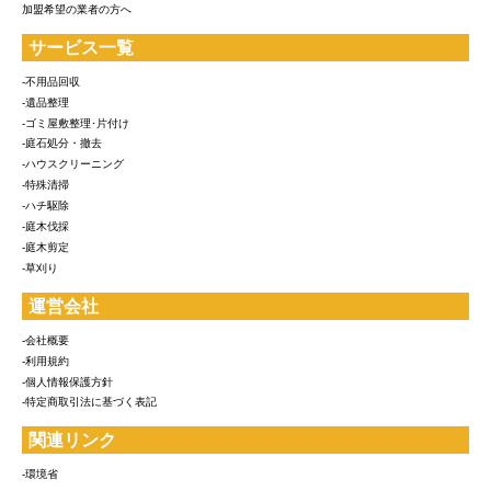
加盟希望の業者の方へ
サービス一覧
-不用品回収
-遺品整理
-ゴミ屋敷整理･片付け
-庭石処分・撤去
-ハウスクリーニング
-特殊清掃
-ハチ駆除
-庭木伐採
-庭木剪定
-草刈り
運営会社
-会社概要
-利用規約
-個人情報保護方針
-特定商取引法に基づく表記
関連リンク
-環境省