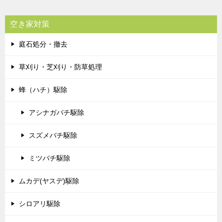
空き家対策
庭石処分・撤去
草刈り・芝刈り・防草処理
蜂（ハチ）駆除
アシナガバチ駆除
スズメバチ駆除
ミツバチ駆除
ムカデ(ヤスデ)駆除
シロアリ駆除