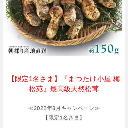
【限定1名さま】『まつたけ小屋 梅
松苑』最高級天然松茸
≪2022年8月キャンペーン≫
【限定1名さま】