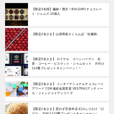
【限定3名様】繊細！贅沢！BVLGARI チョコレー
ト･ジェムズ 10個入
【限定2名さま】山形県産さくらんぼ「佐藤錦」
【限定5名さま】 ロイヤル コペンハーゲン 紅
茶・コーヒー・ビスケット・ジャムセット 片付け
110番プレゼントキャンペーン！！
【限定2名さま】 インターナショナルチョコレート
アワードで2年連続金賞受賞 VESTRIのアンティー
カ・ジャンドゥイアシリーズ
【限定1名さま】思わず舌鼓本店 幻のふりかけ「口
どけ」 片付け110番プレゼントキャンペーン♪