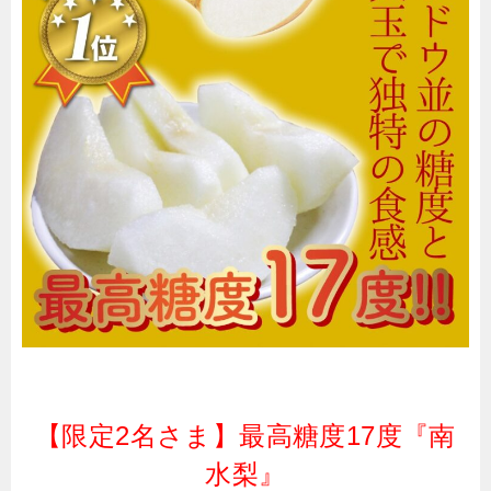
【限定2名さま】最高糖度17度『南
水梨』