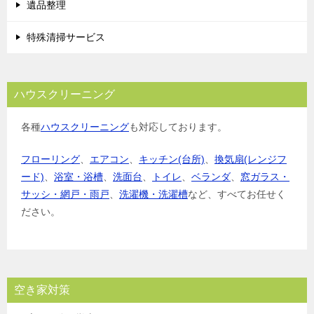
遺品整理
特殊清掃サービス
ハウスクリーニング
各種
ハウスクリーニング
も対応しております。
フローリング
、
エアコン
、
キッチン(台所)
、
換気扇(レンジフ
ード)
、
浴室・浴槽
、
洗面台
、
トイレ
、
ベランダ
、
窓ガラス・
サッシ・網戸・雨戸
、
洗濯機・洗濯槽
など、すべてお任せく
ださい。
空き家対策