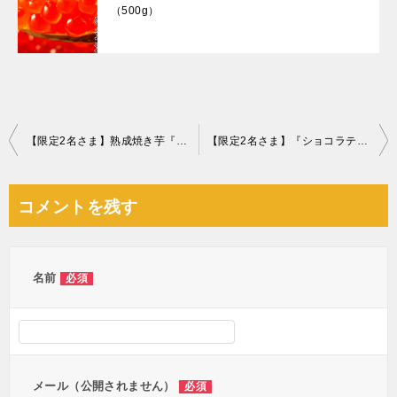
（500g）
投
【限定2名さま】熟成焼き芋『紅はるか』
【限定2名さま】『ショコラティエ パレドオール』クリスマスツリーショコラ
稿
ナ
コメントを残す
ビ
ゲ
ー
名前
必須
シ
ョ
ン
メール（公開されません）
必須