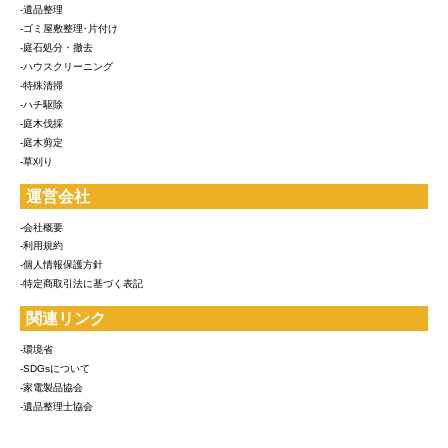
-遺品整理
-ゴミ屋敷整理･片付け
-庭石処分・撤去
-ハウスクリーニング
-特殊清掃
-ハチ駆除
-庭木伐採
-庭木剪定
-草刈り
運営会社
-会社概要
-利用規約
-個人情報保護方針
-特定商取引法に基づく表記
関連リンク
-環境省
-SDGsについて
-家電製品協会
-遺品整理士協会