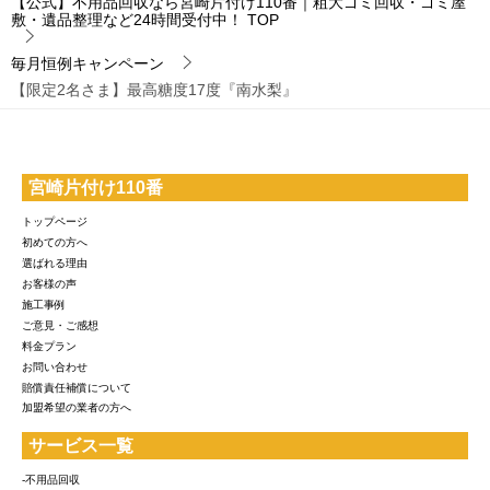
【公式】不用品回収なら宮崎片付け110番｜粗大ゴミ回収・ゴミ屋
敷・遺品整理など24時間受付中！
TOP
毎月恒例キャンペーン
【限定2名さま】最高糖度17度『南水梨』
宮崎片付け110番
トップページ
初めての方へ
選ばれる理由
お客様の声
施工事例
ご意見・ご感想
料金プラン
お問い合わせ
賠償責任補償について
加盟希望の業者の方へ
サービス一覧
-不用品回収