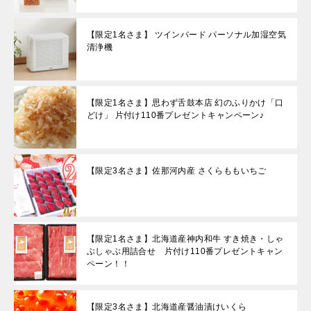
【限定1名さま】 ツインバード パーソナル加湿空気
清浄機
【限定1名さま】思わず舌鼓本店 幻のふりかけ「口
どけ」 片付け110番プレゼントキャンペーン♪
【限定3名さま】佐那河内産 さくらももいちご
【限定1名さま】北海道産神内和牛 すき焼き・しゃ
ぶしゃぶ用詰合せ 片付け110番プレゼントキャン
ペーン！！
【限定3名さま】北海道産醤油漬けいくら