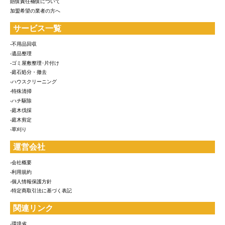
賠償責任補償について
加盟希望の業者の方へ
サービス一覧
-不用品回収
-遺品整理
-ゴミ屋敷整理･片付け
-庭石処分・撤去
-ハウスクリーニング
-特殊清掃
-ハチ駆除
-庭木伐採
-庭木剪定
-草刈り
運営会社
-会社概要
-利用規約
-個人情報保護方針
-特定商取引法に基づく表記
関連リンク
-環境省