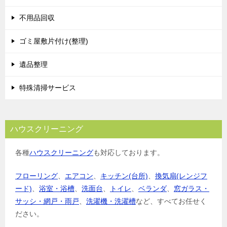
シ
不用品回収
ョ
ゴミ屋敷片付け(整理)
ン
遺品整理
特殊清掃サービス
ハウスクリーニング
各種
ハウスクリーニング
も対応しております。
フローリング
、
エアコン
、
キッチン(台所)
、
換気扇(レンジフ
ード)
、
浴室・浴槽
、
洗面台
、
トイレ
、
ベランダ
、
窓ガラス・
サッシ・網戸・雨戸
、
洗濯機・洗濯槽
など、すべてお任せく
ださい。