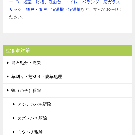
ード)
、
浴室・浴槽
、
洗面台
、
トイレ
、
ベランダ
、
窓ガラス・
サッシ・網戸・雨戸
、
洗濯機・洗濯槽
など、すべてお任せく
ださい。
空き家対策
庭石処分・撤去
草刈り・芝刈り・防草処理
蜂（ハチ）駆除
アシナガバチ駆除
スズメバチ駆除
ミツバチ駆除