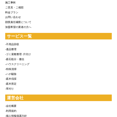
施工事例
ご意見・ご感想
料金プラン
お問い合わせ
賠償責任補償について
加盟希望の業者の方へ
サービス一覧
-不用品回収
-遺品整理
-ゴミ屋敷整理･片付け
-庭石処分・撤去
-ハウスクリーニング
-特殊清掃
-ハチ駆除
-庭木伐採
-庭木剪定
-草刈り
運営会社
-会社概要
-利用規約
-個人情報保護方針