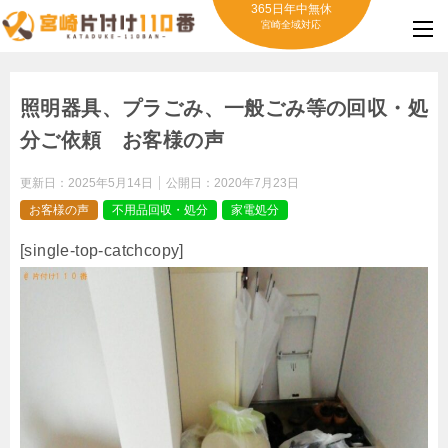
365日年中無休
宮崎全域対応
照明器具、プラごみ、一般ごみ等の回収・処
分ご依頼 お客様の声
更新日：
2025年5月14日
公開日：
2020年7月23日
お客様の声
不用品回収・処分
家電処分
[single-top-catchcopy]