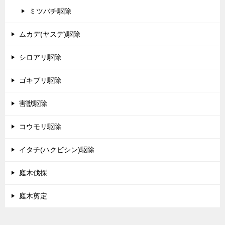
ミツバチ駆除
ムカデ(ヤスデ)駆除
シロアリ駆除
ゴキブリ駆除
害獣駆除
コウモリ駆除
イタチ(ハクビシン)駆除
庭木伐採
庭木剪定