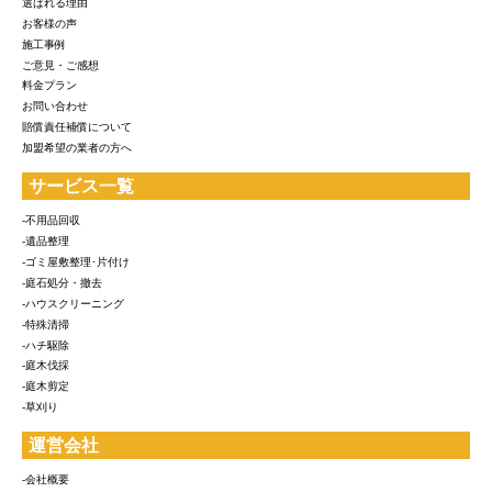
選ばれる理由
お客様の声
施工事例
ご意見・ご感想
料金プラン
お問い合わせ
賠償責任補償について
加盟希望の業者の方へ
サービス一覧
-不用品回収
-遺品整理
-ゴミ屋敷整理･片付け
-庭石処分・撤去
-ハウスクリーニング
-特殊清掃
-ハチ駆除
-庭木伐採
-庭木剪定
-草刈り
運営会社
-会社概要