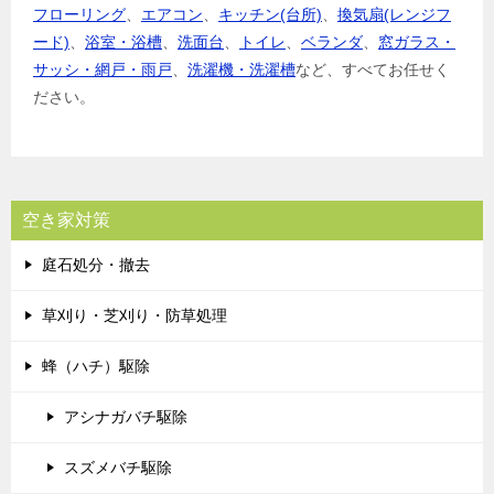
フローリング
、
エアコン
、
キッチン(台所)
、
換気扇(レンジフ
ード)
、
浴室・浴槽
、
洗面台
、
トイレ
、
ベランダ
、
窓ガラス・
サッシ・網戸・雨戸
、
洗濯機・洗濯槽
など、すべてお任せく
ださい。
空き家対策
庭石処分・撤去
草刈り・芝刈り・防草処理
蜂（ハチ）駆除
アシナガバチ駆除
スズメバチ駆除