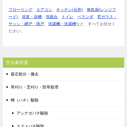
フローリング
、
エアコン
、
キッチン(台所)
、
換気扇(レンジフ
ード)
、
浴室・浴槽
、
洗面台
、
トイレ
、
ベランダ
、
窓ガラス・
サッシ・網戸・雨戸
、
洗濯機・洗濯槽
など、すべてお任せく
ださい。
空き家対策
庭石処分・撤去
草刈り・芝刈り・防草処理
蜂（ハチ）駆除
アシナガバチ駆除
スズメバチ駆除