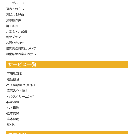
トップページ
初めての方へ
選ばれる理由
お客様の声
施工事例
ご意見・ご感想
料金プラン
お問い合わせ
賠償責任補償について
加盟希望の業者の方へ
サービス一覧
-不用品回収
-遺品整理
-ゴミ屋敷整理･片付け
-庭石処分・撤去
-ハウスクリーニング
-特殊清掃
-ハチ駆除
-庭木伐採
-庭木剪定
-草刈り