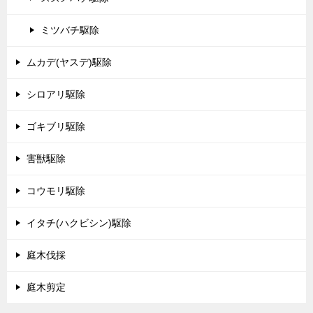
ミツバチ駆除
ムカデ(ヤスデ)駆除
シロアリ駆除
ゴキブリ駆除
害獣駆除
コウモリ駆除
イタチ(ハクビシン)駆除
庭木伐採
庭木剪定