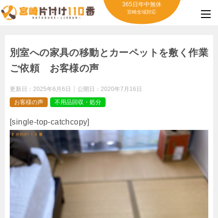
365日年中無休
宮崎全域対応
別室への家具の移動とカーペットを敷く作業
ご依頼 お客様の声
更新日：
2025年6月6日
公開日：
2020年7月16日
お客様の声
不用品回収・処分
[single-top-catchcopy]