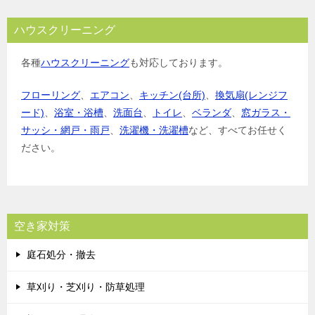
ハウスクリーニング
各種
ハウスクリーニング
も対応しております。
フローリング
、
エアコン
、
キッチン(台所)
、
換気扇(レンジフ
ード)
、
浴室・浴槽
、
洗面台
、
トイレ
、
ベランダ
、
窓ガラス・
サッシ・網戸・雨戸
、
洗濯機・洗濯槽
など、すべてお任せく
ださい。
空き家対策
庭石処分・撤去
草刈り・芝刈り・防草処理