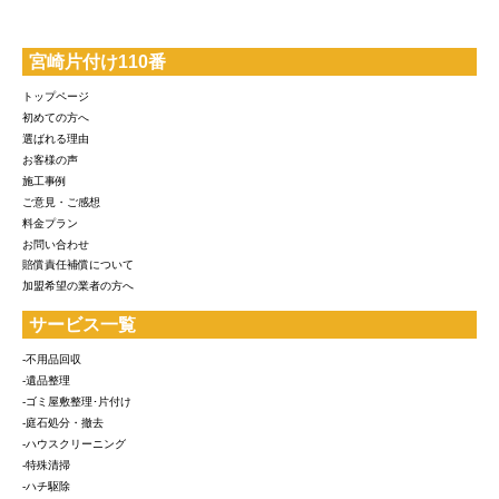
宮崎片付け110番
トップページ
初めての方へ
選ばれる理由
お客様の声
施工事例
ご意見・ご感想
料金プラン
お問い合わせ
賠償責任補償について
加盟希望の業者の方へ
サービス一覧
-不用品回収
-遺品整理
-ゴミ屋敷整理･片付け
-庭石処分・撤去
-ハウスクリーニング
-特殊清掃
-ハチ駆除