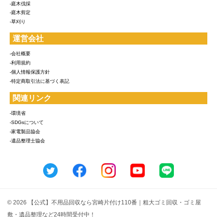
-庭木伐採
-庭木剪定
-草刈り
運営会社
-会社概要
-利用規約
-個人情報保護方針
-特定商取引法に基づく表記
関連リンク
-環境省
-SDGsについて
-家電製品協会
-遺品整理士協会
© 2026 【公式】不用品回収なら宮崎片付け110番｜粗大ゴミ回収・ゴミ屋
敷・遺品整理など24時間受付中！