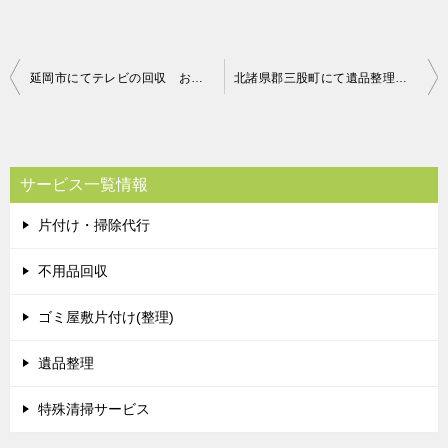
投
延岡市にてテレビの回収 お客様の声
北諸県郡三股町にて遺品整理 お客様の声
稿
ナ
ビ
サービス一覧情報
ゲ
片付け・掃除代行
ー
シ
不用品回収
ョ
ゴミ屋敷片付け(整理)
ン
遺品整理
特殊清掃サービス