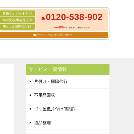
各種クレジット対応
0120-538-902
24時間夜間も対応中
安心の1億円保証付
無料
見積り
です。お気軽にご相談ください！
メールフォームでのお問い合わせ
サービス一覧情報
片付け・掃除代行
不用品回収
ゴミ屋敷片付け(整理)
遺品整理