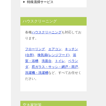
特殊清掃サービス
ハウスクリーニング
各種
ハウスクリーニング
も対応してお
ります。
フローリング
、
エアコン
、
キッチン
(台所)
、
換気扇(レンジフード)
、
浴
室・浴槽
、
洗面台
、
トイレ
、
ベラン
ダ
、
窓ガラス・サッシ・網戸・雨戸
、
洗濯機・洗濯槽
など、すべてお任せく
ださい。
空き家対策