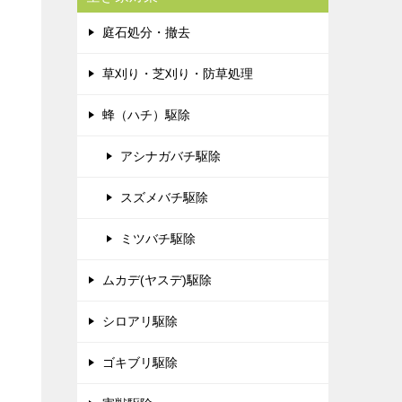
庭石処分・撤去
草刈り・芝刈り・防草処理
蜂（ハチ）駆除
アシナガバチ駆除
スズメバチ駆除
ミツバチ駆除
ムカデ(ヤスデ)駆除
シロアリ駆除
ゴキブリ駆除