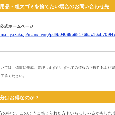
用品・粗大ゴミを捨てたい場合のお問い合わせ先
 公式ホームページ
omi.miyazaki.jp/main/living/pdf/b04089b881768ac16eb709f4
て
ついては、慎重に作成、管理しますが、すべての情報の正確性および
ご了承ください。
分はお得なのか？
方の中で、このように感じられた方もいらっしゃるかもしれ