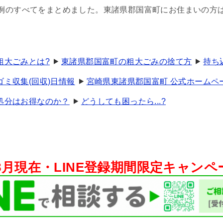
例のすべてをまとめました。東諸県郡国富町にお住まいの方
粗大ごみとは?
東諸県郡国富町の粗大ごみの捨て方
持ち
ミ収集(回収)日情報
宮崎県東諸県郡国富町 公式ホームペ
処分はお得なのか？
どうしても困ったら...?
年8月現在・
LINE登録期間限定キャン