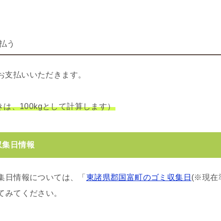
払う
お支払いいただきます。
きは、100kgとして計算します）
収集日情報
集日情報については、「
東諸県郡国富町のゴミ収集日
(※現
てみてください。