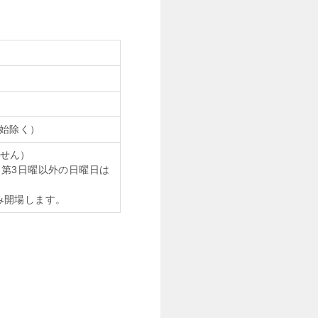
始除く）
ません）
（第3日曜以外の日曜日は
のみ開場します。