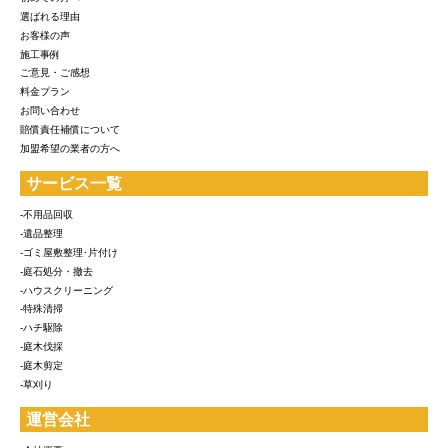
選ばれる理由
お客様の声
施工事例
ご意見・ご感想
料金プラン
お問い合わせ
賠償責任補償について
加盟希望の業者の方へ
サービス一覧
-不用品回収
-遺品整理
-ゴミ屋敷整理･片付け
-庭石処分・撤去
-ハウスクリーニング
-特殊清掃
-ハチ駆除
-庭木伐採
-庭木剪定
-草刈り
運営会社