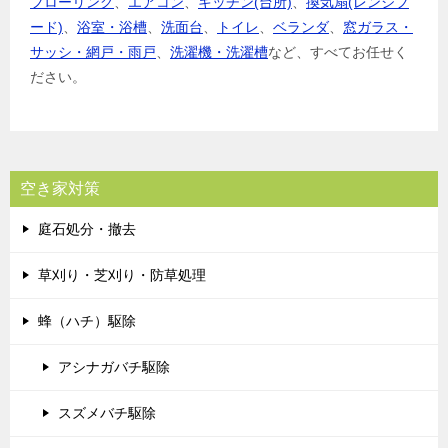
フローリング
、
エアコン
、
キッチン(台所)
、
換気扇(レンジフ
ード)
、
浴室・浴槽
、
洗面台
、
トイレ
、
ベランダ
、
窓ガラス・
サッシ・網戸・雨戸
、
洗濯機・洗濯槽
など、すべてお任せく
ださい。
空き家対策
庭石処分・撤去
草刈り・芝刈り・防草処理
蜂（ハチ）駆除
アシナガバチ駆除
スズメバチ駆除