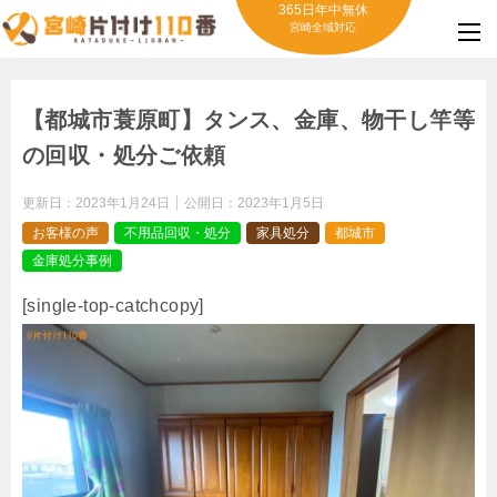
365日年中無休
宮崎全域対応
【都城市蓑原町】タンス、金庫、物干し竿等
の回収・処分ご依頼
更新日：
2023年1月24日
公開日：
2023年1月5日
お客様の声
不用品回収・処分
家具処分
都城市
金庫処分事例
[single-top-catchcopy]