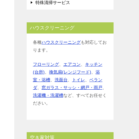
特殊清掃サービス
ハウスクリーニング
各種
ハウスクリーニング
も対応してお
ります。
フローリング
、
エアコン
、
キッチン
(台所)
、
換気扇(レンジフード)
、
浴
室・浴槽
、
洗面台
、
トイレ
、
ベラン
ダ
、
窓ガラス・サッシ・網戸・雨戸
、
洗濯機・洗濯槽
など、すべてお任せく
ださい。
空き家対策