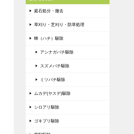
庭石処分・撤去
草刈り・芝刈り・防草処理
蜂（ハチ）駆除
アシナガバチ駆除
スズメバチ駆除
ミツバチ駆除
ムカデ(ヤスデ)駆除
シロアリ駆除
ゴキブリ駆除