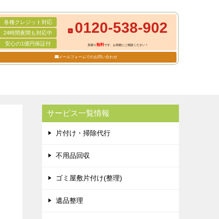
各種クレジット対応
0120-538-902
24時間夜間も対応中
安心の1億円保証付
無料
見積り
です。お気軽にご相談ください！
メールフォームでのお問い合わせ
サービス一覧情報
片付け・掃除代行
不用品回収
ゴミ屋敷片付け(整理)
遺品整理