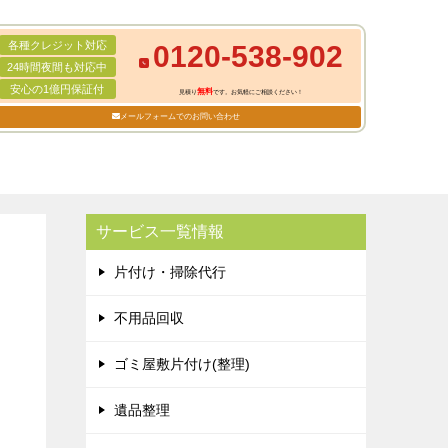
各種クレジット対応
0120-538-902
24時間夜間も対応中
安心の1億円保証付
無料
見積り
です。お気軽にご相談ください！
メールフォームでのお問い合わせ
サービス一覧情報
片付け・掃除代行
不用品回収
ゴミ屋敷片付け(整理)
遺品整理