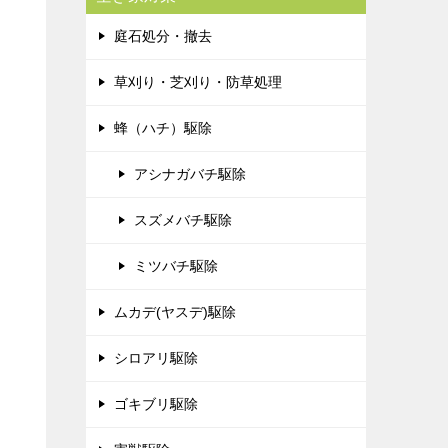
庭石処分・撤去
草刈り・芝刈り・防草処理
蜂（ハチ）駆除
アシナガバチ駆除
スズメバチ駆除
ミツバチ駆除
ムカデ(ヤスデ)駆除
シロアリ駆除
ゴキブリ駆除