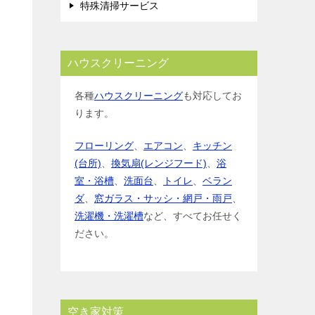
特殊清掃サービス
ハウスクリーニング
各種
ハウスクリーニング
も対応してお
ります。
フローリング
、
エアコン
、
キッチン
(台所)
、
換気扇(レンジフード)
、
浴
室・浴槽
、
洗面台
、
トイレ
、
ベラン
ダ
、
窓ガラス・サッシ・網戸・雨戸
、
洗濯機・洗濯槽
など、すべてお任せく
ださい。
空き家対策